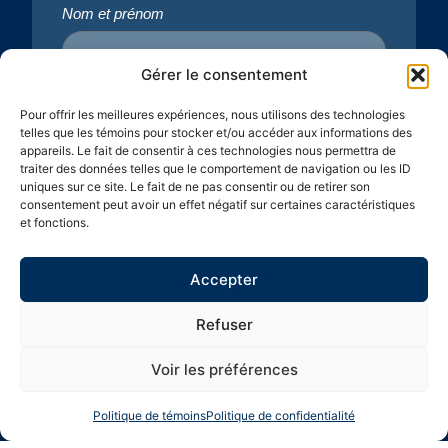
Nom et prénom
Gérer le consentement
Adresse courriel
Pour offrir les meilleures expériences, nous utilisons des technologies
telles que les témoins pour stocker et/ou accéder aux informations des
appareils. Le fait de consentir à ces technologies nous permettra de
traiter des données telles que le comportement de navigation ou les ID
uniques sur ce site. Le fait de ne pas consentir ou de retirer son
Je m'inscris
consentement peut avoir un effet négatif sur certaines caractéristiques
et fonctions.
Accepter
Visiter le site de Cité
28, chemin des
Joie
Cascades Lac-
Refuser
Contactez-
418-849-
Beauport QC
7183
nous
G3B 0C4
Voir les préférences
Politique de témoins
Politique de confidentialité
Propulsé par Miitems
Tous droits réservés 2026